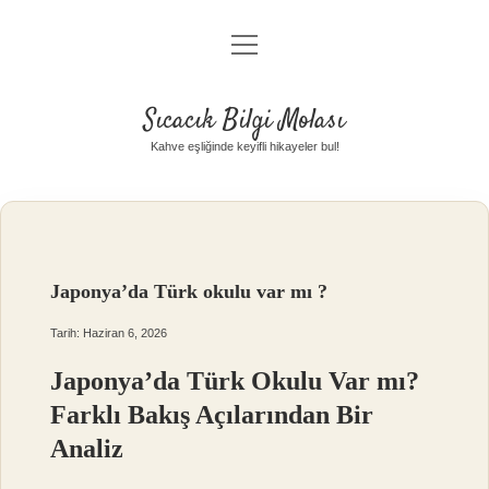
menüyü
Anasayfa
aç
Gizlilik Politikası
Sıcacık Bilgi Molası
Yasal Uyarı
Kahve eşliğinde keyifli hikayeler bul!
Hakkımızda
Japonya’da Türk okulu var mı ?
Tarih: Haziran 6, 2026
Japonya’da Türk Okulu Var mı?
Farklı Bakış Açılarından Bir
Analiz