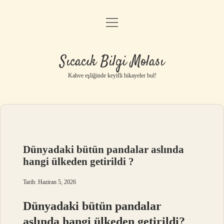
menüyü
Anasayfa
aç
Gizlilik Politikası
Sıcacık Bilgi Molası
Yasal Uyarı
Kahve eşliğinde keyifli hikayeler bul!
Hakkımızda
Dünyadaki bütün pandalar aslında
hangi ülkeden getirildi ?
Tarih: Haziran 5, 2026
Dünyadaki bütün pandalar
aslında hangi ülkeden getirildi?