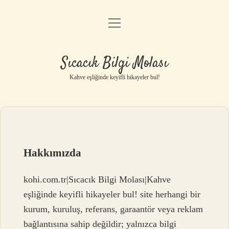
menüyü
Anasayfa
aç
Gizlilik Politikası
Sıcacık Bilgi Molası
Yasal Uyarı
Kahve eşliğinde keyifli hikayeler bul!
Hakkımızda
Hakkımızda
kohi.com.tr|Sıcacık Bilgi Molası|Kahve
eşliğinde keyifli hikayeler bul! site herhangi bir
kurum, kuruluş, referans, garaantör veya reklam
bağlantısına sahip değildir; yalnızca bilgi