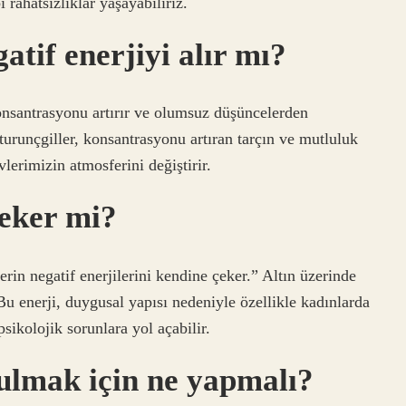
 rahatsızlıklar yaşayabiliriz.
if enerjiyi alır mı?
nsantrasyonu artırır ve olumsuz düşüncelerden
n turunçgiller, konsantrasyonu artıran tarçın ve mutluluk
erimizin atmosferini değiştirir.
çeker mi?
rin negatif enerjilerini kendine çeker.” Altın üzerinde
. Bu enerji, duygusal yapısı nedeniyle özellikle kadınlarda
psikolojik sorunlara yol açabilir.
tulmak için ne yapmalı?