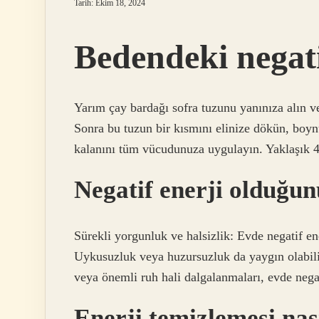
Tarih: Ekim 18, 2024
Bedendeki negatif
Yarım çay bardağı sofra tuzunu yanınıza alın v
Sonra bu tuzun bir kısmını elinize dökün, boynu
kalanını tüm vücudunuza uygulayın. Yaklaşık 4
Negatif enerji olduğun
Sürekli yorgunluk ve halsizlik: Evde negatif ene
Uykusuzluk veya huzursuzluk da yaygın olabil
veya önemli ruh hali dalgalanmaları, evde negatif
Enerji temizlemesi nası