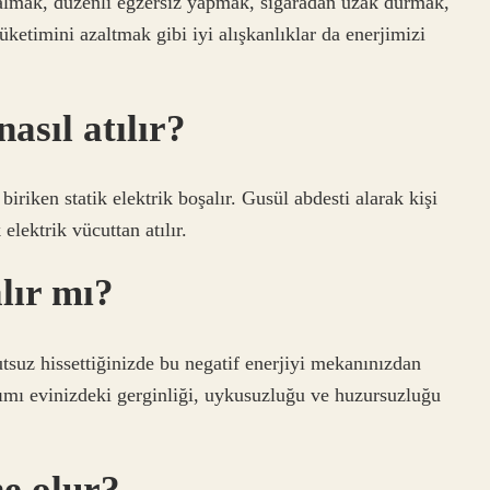
 almak, düzenli egzersiz yapmak, sigaradan uzak durmak,
üketimini azaltmak gibi iyi alışkanlıklar da enerjimizi
asıl atılır?
riken statik elektrik boşalır. Gusül abdesti alarak kişi
lektrik vücuttan atılır.
alır mı?
tsuz hissettiğinizde bu negatif enerjiyi mekanınızdan
ışımı evinizdeki gerginliği, uykusuzluğu ve huzursuzluğu
e olur?