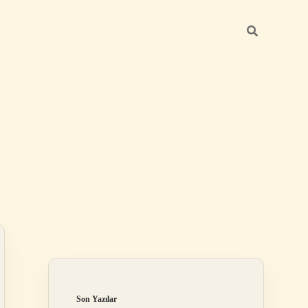
Sidebar
elexbet
tulipbet giriş
Son Yazılar