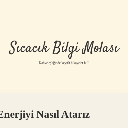
Sıcacık Bilgi Molası
Kahve eşliğinde keyifli hikayeler bul!
Enerjiyi Nasıl Atarız