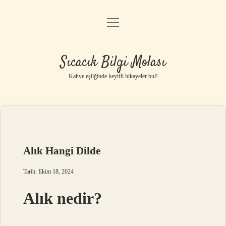
menüyü
Anasayfa
aç
Gizlilik Politikası
Sıcacık Bilgi Molası
Yasal Uyarı
Kahve eşliğinde keyifli hikayeler bul!
Hakkımızda
Alık Hangi Dilde
Tarih: Ekim 18, 2024
Alık nedir?