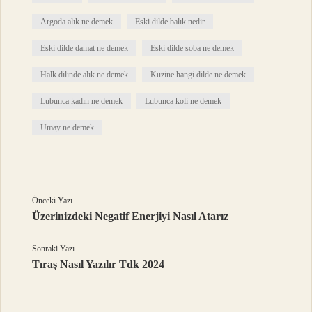
Argoda alık ne demek
Eski dilde balık nedir
Eski dilde damat ne demek
Eski dilde soba ne demek
Halk dilinde alık ne demek
Kuzine hangi dilde ne demek
Lubunca kadın ne demek
Lubunca koli ne demek
Umay ne demek
Önceki Yazı
Üzerinizdeki Negatif Enerjiyi Nasıl Atarız
Sonraki Yazı
Tıraş Nasıl Yazılır Tdk 2024