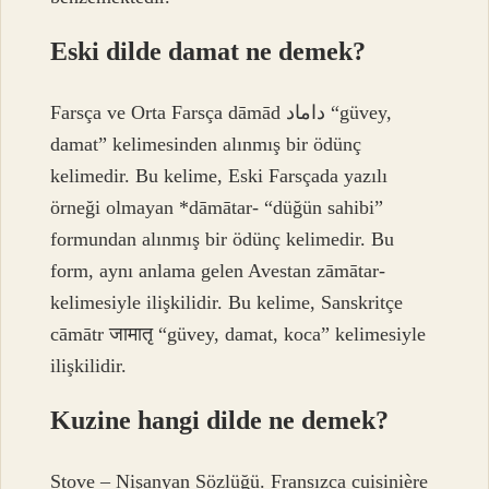
Eski dilde damat ne demek?
Farsça ve Orta Farsça dāmād داماد “güvey,
damat” kelimesinden alınmış bir ödünç
kelimedir. Bu kelime, Eski Farsçada yazılı
örneği olmayan *dāmātar- “düğün sahibi”
formundan alınmış bir ödünç kelimedir. Bu
form, aynı anlama gelen Avestan zāmātar-
kelimesiyle ilişkilidir. Bu kelime, Sanskritçe
cāmātr जामातृ “güvey, damat, koca” kelimesiyle
ilişkilidir.
Kuzine hangi dilde ne demek?
Stove – Nişanyan Sözlüğü. Fransızca cuisinière