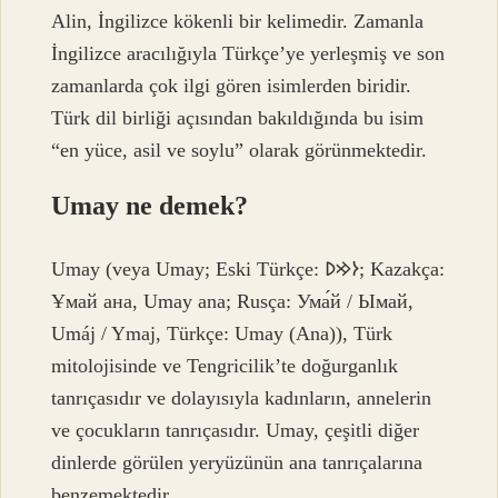
Alin, İngilizce kökenli bir kelimedir. Zamanla
İngilizce aracılığıyla Türkçe’ye yerleşmiş ve son
zamanlarda çok ilgi gören isimlerden biridir.
Türk dil birliği açısından bakıldığında bu isim
“en yüce, asil ve soylu” olarak görünmektedir.
Umay ne demek?
Umay (veya Umay; Eski Türkçe: 𐰆𐰢𐰖; Kazakça:
Ұмай aна, Umay ana; Rusça: Ума́й / Ымай,
Umáj / Ymaj, Türkçe: Umay (Ana)), Türk
mitolojisinde ve Tengricilik’te doğurganlık
tanrıçasıdır ve dolayısıyla kadınların, annelerin
ve çocukların tanrıçasıdır. Umay, çeşitli diğer
dinlerde görülen yeryüzünün ana tanrıçalarına
benzemektedir.