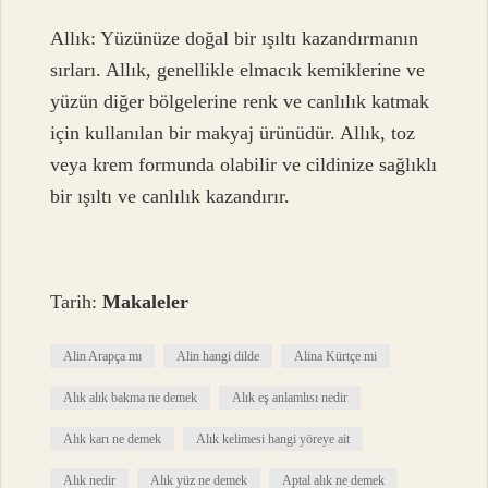
Allık: Yüzünüze doğal bir ışıltı kazandırmanın
sırları. Allık, genellikle elmacık kemiklerine ve
yüzün diğer bölgelerine renk ve canlılık katmak
için kullanılan bir makyaj ürünüdür. Allık, toz
veya krem ​​formunda olabilir ve cildinize sağlıklı
bir ışıltı ve canlılık kazandırır.
Tarih:
Makaleler
Alin Arapça mı
Alin hangi dilde
Alina Kürtçe mi
Alık alık bakma ne demek
Alık eş anlamlısı nedir
Alık karı ne demek
Alık kelimesi hangi yöreye ait
Alık nedir
Alık yüz ne demek
Aptal alık ne demek