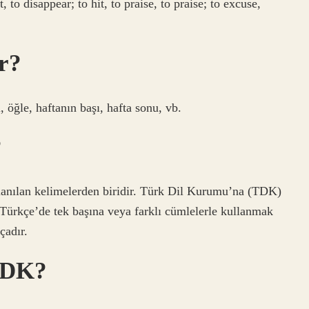
t, to disappear; to hit, to praise, to praise; to excuse,
ır?
ı, öğle, haftanın başı, hafta sonu, vb.
?
lanılan kelimelerden biridir. Türk Dil Kurumu’na (TDK)
 Türkçe’de tek başına veya farklı cümlelerle kullanmak
çadır.
 TDK?