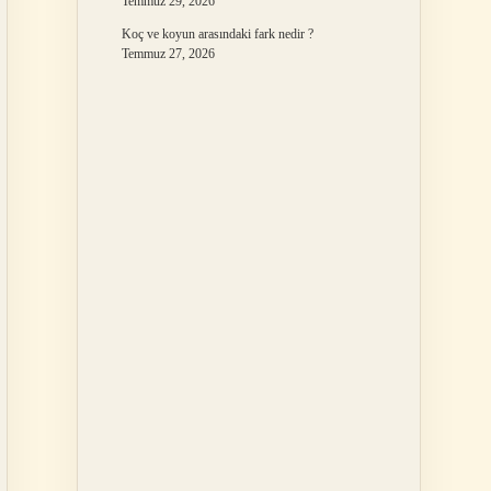
Temmuz 29, 2026
Koç ve koyun arasındaki fark nedir ?
Temmuz 27, 2026