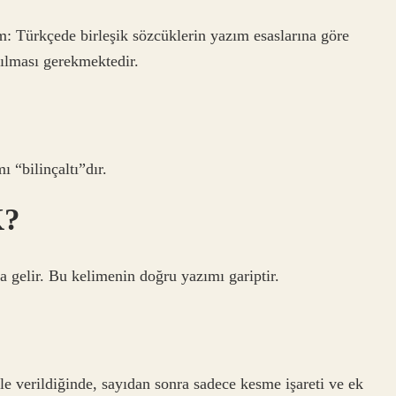
: Türkçede birleşik sözcüklerin yazım esaslarına göre
ılması gerekmektedir.
 “bilinçaltı”dır.
K?
 gelir. Bu kelimenin doğru yazımı gariptir.
verildiğinde, sayıdan sonra sadece kesme işareti ve ek