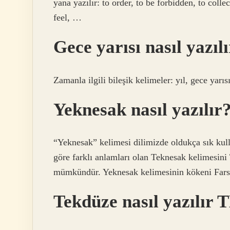
yana yazılır: to order, to be forbidden, to collec
feel, …
Gece yarısı nasıl yazıl
Zamanla ilgili bileşik kelimeler: yıl, gece yarıs
Yeknesak nasıl yazılır
“Yeknesak” kelimesi dilimizde oldukça sık kul
göre farklı anlamları olan Teknesak kelimesini
mümkündür. Yeknesak kelimesinin kökeni Fars
Tekdüze nasıl yazılır