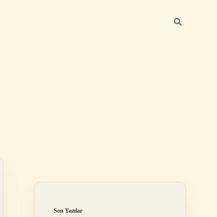
Sidebar
elexbet
tulipbet giriş
Son Yazılar