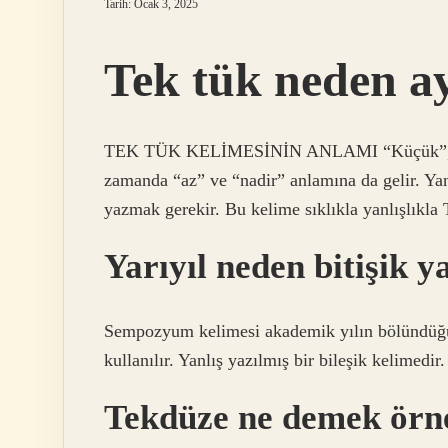
Tarih: Ocak 3, 2025
Tek tük neden ay
TEK TÜK KELİMESİNİN ANLAMI “Küçük”, “nad
zamanda “az” ve “nadir” anlamına da gelir. Yan 
yazmak gerekir. Bu kelime sıklıkla yanlışlıkla T
Yarıyıl neden bitişik ya
Sempozyum kelimesi akademik yılın bölündüğü
kullanılır. Yanlış yazılmış bir bileşik kelimedir
Tekdüze ne demek örn