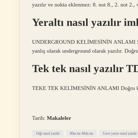
yazılır ve nokta eklenmez: 8. not 8., 2. not 2., 
Yeraltı nasıl yazılır i
UNDERGROUND KELİMESİNİN ANLAMI Sıra dışı,
yanlış olarak underground olarak yazılır. Doğr
Tek tek nasıl yazılır 
TEKE TEK KELİMESİNİN ANLAMI Doğru kulla
Tarih:
Makaleler
1liği nasıl yazılır
40ta mı 40da mı
Gece yarısı nasıl yazılır