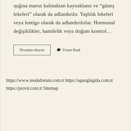
ışığına maruz kalmaktan kaynaklanır ve “güneş
lekeleri” olarak da adlandırılır. Yaşlılık lekeleri
veya lentigo olarak da adlandırılırlar. Hormonal
değişiklikler, hamilelik veya doğum kontrol…
Ciltteki
Devamını okuyun
Yorum Bırak
Lekeler
Hangi
Hastalık
Habercisi
Olabilir
https://www.modaforum.com.tr
https://agaoglugida.com.tr
https://provir.com.tr
Sitemap