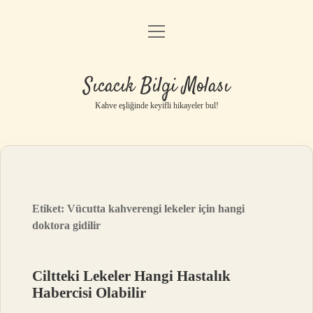
menüyü
Anasayfa
aç
Gizlilik Politikası
Sıcacık Bilgi Molası
Yasal Uyarı
Kahve eşliğinde keyifli hikayeler bul!
Hakkımızda
Etiket:
Vücutta kahverengi lekeler için hangi
doktora gidilir
Ciltteki Lekeler Hangi Hastalık
Habercisi Olabilir