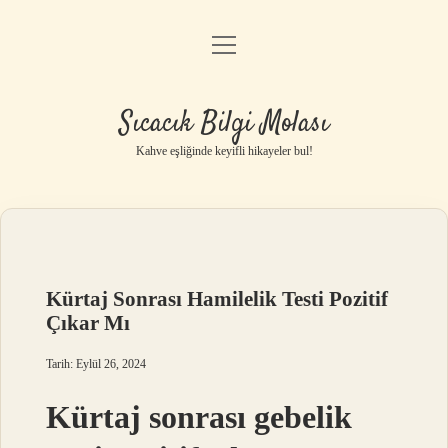
menüyü
Anasayfa
aç
Gizlilik Politikası
Sıcacık Bilgi Molası
Yasal Uyarı
Kahve eşliğinde keyifli hikayeler bul!
Hakkımızda
Kürtaj Sonrası Hamilelik Testi Pozitif
Çıkar Mı
Tarih: Eylül 26, 2024
Kürtaj sonrası gebelik