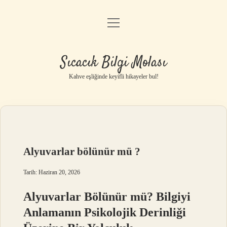
menüyü
Anasayfa
aç
Gizlilik Politikası
Sıcacık Bilgi Molası
Yasal Uyarı
Kahve eşliğinde keyifli hikayeler bul!
Hakkımızda
Alyuvarlar bölünür mü ?
Tarih: Haziran 20, 2026
Alyuvarlar Bölünür mü? Bilgiyi
Anlamanın Psikolojik Derinliği