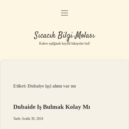
menüyü
Anasayfa
aç
Gizlilik Politikası
Sıcacık Bilgi Molası
Yasal Uyarı
Kahve eşliğinde keyifli hikayeler bul!
Hakkımızda
Etiket:
Dubaiye işçi alımı var mı
Dubaide Iş Bulmak Kolay Mı
Tarih: Aralık 30, 2024