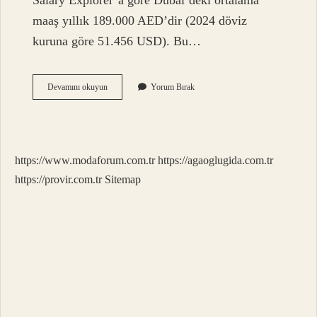
Salary Explorer’a göre Dubai’deki ortalama
maaş yıllık 189.000 AED’dir (2024 döviz
kuruna göre 51.456 USD). Bu…
Dubaide
Devamını okuyun
Yorum Bırak
Iş
Bulmak
Kolay
Mı
https://www.modaforum.com.tr
https://agaoglugida.com.tr
https://provir.com.tr
Sitemap