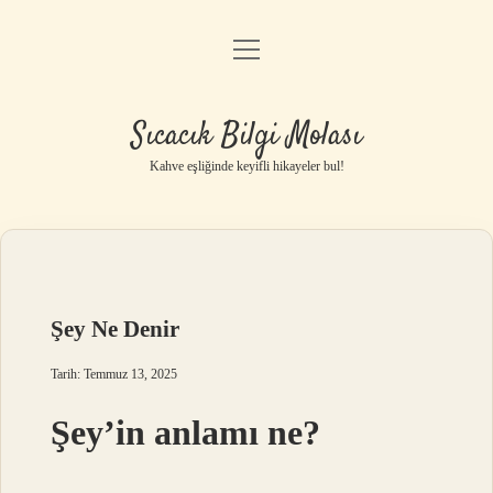
menüyü
Anasayfa
aç
Gizlilik Politikası
Sıcacık Bilgi Molası
Yasal Uyarı
Kahve eşliğinde keyifli hikayeler bul!
Hakkımızda
Şey Ne Denir
Tarih: Temmuz 13, 2025
Şey’in anlamı ne?