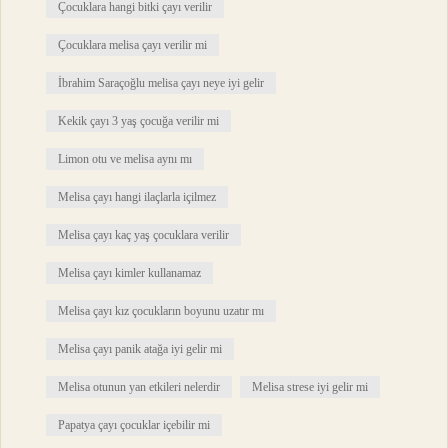
Çocuklara hangi bitki çayı verilir
Çocuklara melisa çayı verilir mi
İbrahim Saraçoğlu melisa çayı neye iyi gelir
Kekik çayı 3 yaş çocuğa verilir mi
Limon otu ve melisa aynı mı
Melisa çayı hangi ilaçlarla içilmez
Melisa çayı kaç yaş çocuklara verilir
Melisa çayı kimler kullanamaz
Melisa çayı kız çocukların boyunu uzatır mı
Melisa çayı panik atağa iyi gelir mi
Melisa otunun yan etkileri nelerdir
Melisa strese iyi gelir mi
Papatya çayı çocuklar içebilir mi