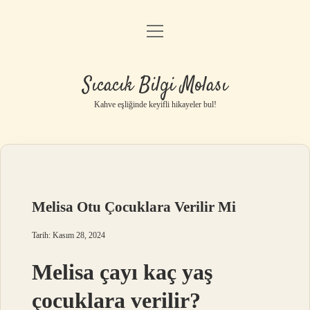
menüyü
Anasayfa
aç
Gizlilik Politikası
Sıcacık Bilgi Molası
Yasal Uyarı
Kahve eşliğinde keyifli hikayeler bul!
Hakkımızda
Melisa Otu Çocuklara Verilir Mi
Tarih: Kasım 28, 2024
Melisa çayı kaç yaş
çocuklara verilir?