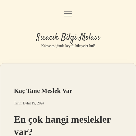
menüyü
Anasayfa
aç
Gizlilik Politikası
Sıcacık Bilgi Molası
Yasal Uyarı
Kahve eşliğinde keyifli hikayeler bul!
Hakkımızda
Kaç Tane Meslek Var
Tarih: Eylül 19, 2024
En çok hangi meslekler
var?