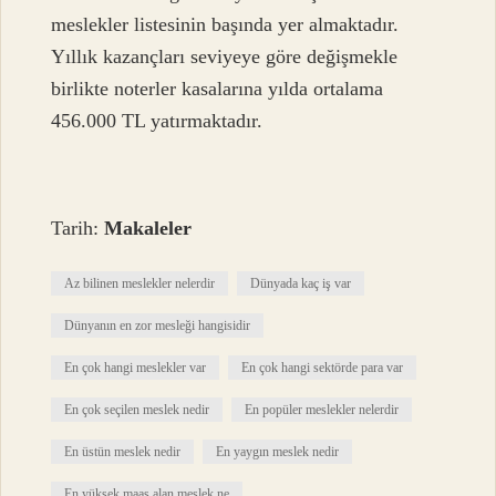
meslekler listesinin başında yer almaktadır.
Yıllık kazançları seviyeye göre değişmekle
birlikte noterler kasalarına yılda ortalama
456.000 TL yatırmaktadır.
Tarih:
Makaleler
Az bilinen meslekler nelerdir
Dünyada kaç iş var
Dünyanın en zor mesleği hangisidir
En çok hangi meslekler var
En çok hangi sektörde para var
En çok seçilen meslek nedir
En popüler meslekler nelerdir
En üstün meslek nedir
En yaygın meslek nedir
En yüksek maaş alan meslek ne