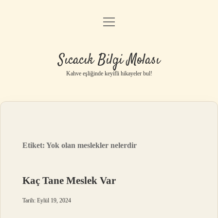
menüyü
Anasayfa
aç
Gizlilik Politikası
Sıcacık Bilgi Molası
Yasal Uyarı
Kahve eşliğinde keyifli hikayeler bul!
Hakkımızda
Etiket:
Yok olan meslekler nelerdir
Kaç Tane Meslek Var
Tarih: Eylül 19, 2024