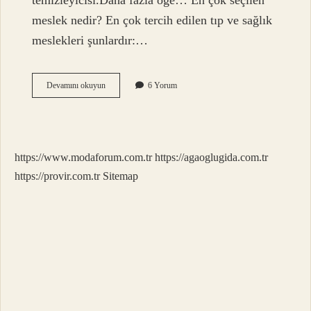
temizleyicisi.Daha fazla öğe… En çok seçilen
meslek nedir? En çok tercih edilen tıp ve sağlık
meslekleri şunlardır:…
Kaç
Devamını okuyun
6 Yorum
Tane
Meslek
Var
https://www.modaforum.com.tr
https://agaoglugida.com.tr
https://provir.com.tr
Sitemap