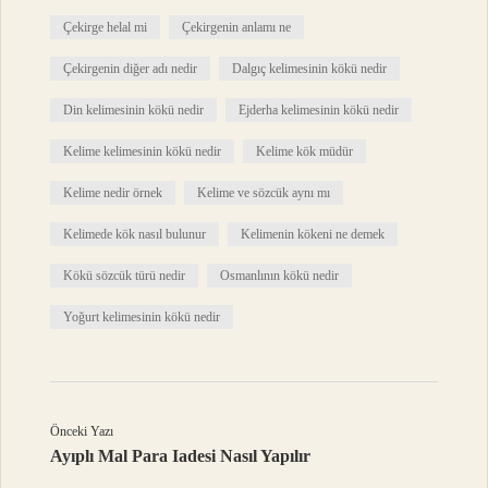
Çekirge helal mi
Çekirgenin anlamı ne
Çekirgenin diğer adı nedir
Dalgıç kelimesinin kökü nedir
Din kelimesinin kökü nedir
Ejderha kelimesinin kökü nedir
Kelime kelimesinin kökü nedir
Kelime kök müdür
Kelime nedir örnek
Kelime ve sözcük aynı mı
Kelimede kök nasıl bulunur
Kelimenin kökeni ne demek
Kökü sözcük türü nedir
Osmanlının kökü nedir
Yoğurt kelimesinin kökü nedir
Önceki Yazı
Ayıplı Mal Para Iadesi Nasıl Yapılır