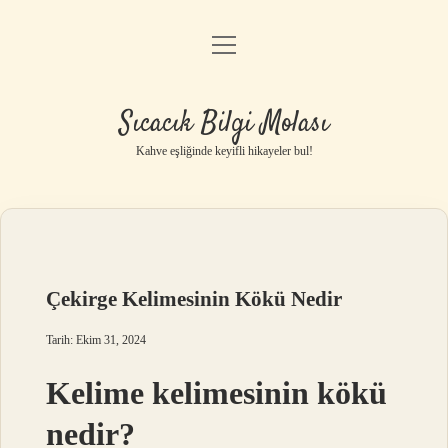
menüyü
Anasayfa
aç
Gizlilik Politikası
Sıcacık Bilgi Molası
Yasal Uyarı
Kahve eşliğinde keyifli hikayeler bul!
Hakkımızda
Çekirge Kelimesinin Kökü Nedir
Tarih: Ekim 31, 2024
Kelime kelimesinin kökü
nedir?