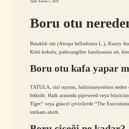
Tarih: Kasım 1, 2024
Boru otu nerede
Bataklık otu (Atropa belladonna L.), Kuzey Ana
Kötü kokulu, patlıcangiller familyasına ait, kire
Boru otu kafa yapar m
TATULA, sizi uçuran, halüsinasyonlara neden o
bitkidir. Halk arasında pipeweed veya büyücünün
Tiger” veya güncel çevirilerde “The Executione
intikam alırdı.
Boru çiçeği ne kadar?