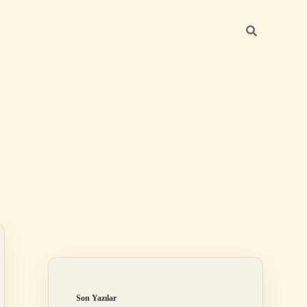
Sidebar
elexbet
tulipbet giriş
Son Yazılar