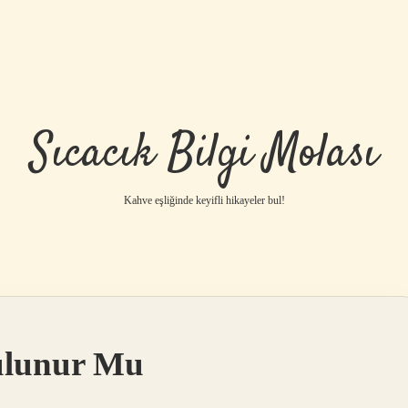
Sıcacık Bilgi Molası
Kahve eşliğinde keyifli hikayeler bul!
ulunur Mu