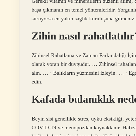
Gerekli vitamin ve minerallerin düzenli alımı,
başa çıkmanın en temel yöntemleridir. Yorgunl
sürüyorsa en yakın sağlık kuruluşuna gitmeniz k
Zihin nasıl rahatlatılır
Zihinsel Rahatlama ve Zaman Farkındalığı İçin Ö
olarak yoran bir duygudur. … Zihinsel rahatlam
alın. … · Balıkların yüzmesini izleyin. … · E
edin.
Kafada bulanıklık ned
Beyin sisi genellikle stres, uyku eksikliği, yete
COVID-19 ve menopozdan kaynaklanır. Hafıza s