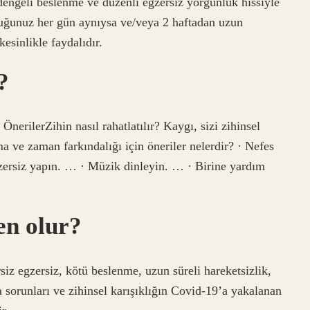
 dengeli beslenme ve düzenli egzersiz yorgunluk hissiyle
uğunuz her gün aynıysa ve/veya 2 haftadan uzun
esinlikle faydalıdır.
?
nerilerZihin nasıl rahatlatılır? Kaygı, sizi zihinsel
a ve zaman farkındalığı için öneriler nelerdir? · Nefes
gzersiz yapın. … · Müzik dinleyin. … · Birine yardım
en olur?
rsiz egzersiz, kötü beslenme, uzun süreli hareketsizlik,
orunları ve zihinsel karışıklığın Covid-19’a yakalanan