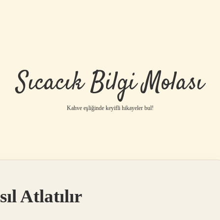
Sıcacık Bilgi Molası
Kahve eşliğinde keyifli hikayeler bul!
l Atlatılır