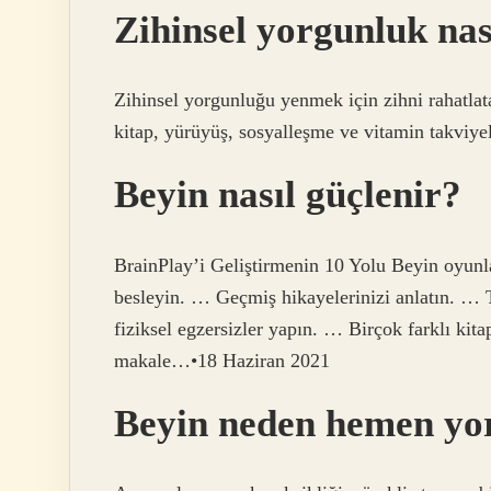
Zihinsel yorgunluk nası
Zihinsel yorgunluğu yenmek için zihni rahatlat
kitap, yürüyüş, sosyalleşme ve vitamin takviyel
Beyin nasıl güçlenir?
BrainPlay’i Geliştirmenin 10 Yolu Beyin oyun
besleyin. … Geçmiş hikayelerinizi anlatın. …
fiziksel egzersizler yapın. … Birçok farklı kit
makale…•18 Haziran 2021
Beyin neden hemen yo