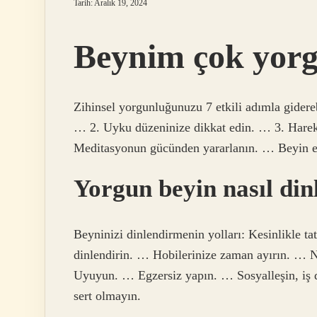
Tarih: Aralık 19, 2024
Beynim çok yor
Zihinsel yorgunluğunuzu 7 etkili adımla giderebi
… 2. Uyku düzeninize dikkat edin. … 3. Hareke
Meditasyonun gücünden yararlanın. … Beyin eg
Yorgun beyin nasıl dinl
Beyninizi dinlendirmenin yolları: Kesinlikle ta
dinlendirin. … Hobilerinize zaman ayırın. … Neg
Uyuyun. … Egzersiz yapın. … Sosyalleşin, iş d
sert olmayın.