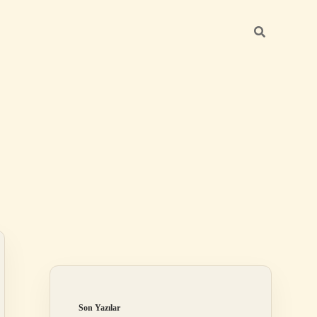
Sidebar
elexbet
tulipbet giriş
Son Yazılar