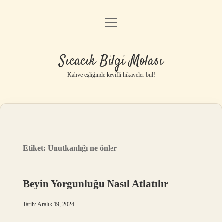
menüyü
Anasayfa
aç
Gizlilik Politikası
Sıcacık Bilgi Molası
Yasal Uyarı
Kahve eşliğinde keyifli hikayeler bul!
Hakkımızda
Etiket:
Unutkanlığı ne önler
Beyin Yorgunluğu Nasıl Atlatılır
Tarih: Aralık 19, 2024