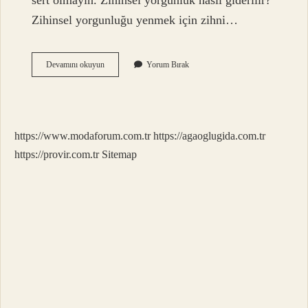
sert olmayın. Zihinsel yorgunluk nasıl giderilir?
Zihinsel yorgunluğu yenmek için zihni…
Beyin
Devamını okuyun
Yorum Bırak
Yorgunluğu
Nasıl
Atlatılır
https://www.modaforum.com.tr
https://agaoglugida.com.tr
https://provir.com.tr
Sitemap