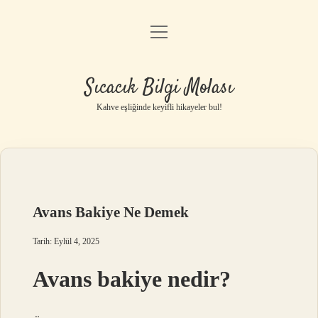
menüyü
Anasayfa
aç
Gizlilik Politikası
Sıcacık Bilgi Molası
Yasal Uyarı
Kahve eşliğinde keyifli hikayeler bul!
Hakkımızda
Avans Bakiye Ne Demek
Tarih: Eylül 4, 2025
Avans bakiye nedir?