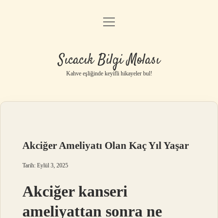
menüyü
Anasayfa
aç
Gizlilik Politikası
Sıcacık Bilgi Molası
Yasal Uyarı
Kahve eşliğinde keyifli hikayeler bul!
Hakkımızda
Akciğer Ameliyatı Olan Kaç Yıl Yaşar
Tarih: Eylül 3, 2025
Akciğer kanseri
ameliyattan sonra ne