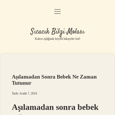
menüyü
Anasayfa
aç
Gizlilik Politikası
Sıcacık Bilgi Molası
Yasal Uyarı
Kahve eşliğinde keyifli hikayeler bul!
Hakkımızda
Aşılamadan Sonra Bebek Ne Zaman
Tutunur
Tarih: Aralık 7, 2024
Aşılamadan sonra bebek