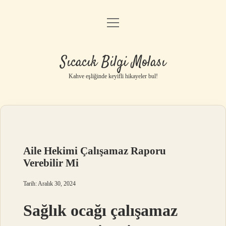
menüyü
Anasayfa
aç
Gizlilik Politikası
Sıcacık Bilgi Molası
Yasal Uyarı
Kahve eşliğinde keyifli hikayeler bul!
Hakkımızda
Aile Hekimi Çalışamaz Raporu
Verebilir Mi
Tarih: Aralık 30, 2024
Sağlık ocağı çalışamaz