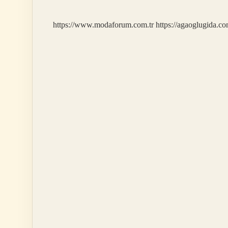
Verebilir
Mi
https://www.modaforum.com.tr
https://agaoglugida.co