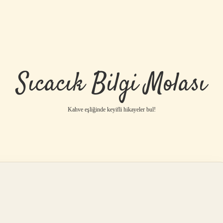
Sıcacık Bilgi Molası
Kahve eşliğinde keyifli hikayeler bul!