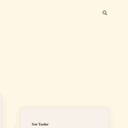
Sidebar
elexbet
tulipbet giriş
Son Yazılar