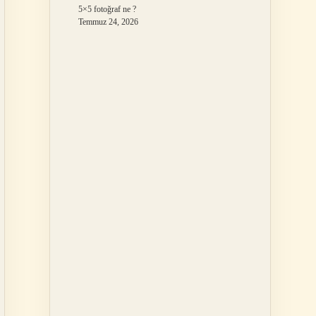
5×5 fotoğraf ne ?
Temmuz 24, 2026