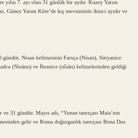
 yılın 7. ayı olan 31 günlük bir aydır. Kuzey Yarım
z, Güney Yarım Küre’de kış mevsiminin ikinci ayıdır ve
30 gündür. Nisan kelimesinin Farsça (Nisan), Süryanice
dca (Nisānu) ve İbranice (nîsān) kelimelerinden geldiği
ır ve 31 gündür. Mayıs adı, “Yunan tanrıçası Maia’nın
imesinden gelir ve Roma doğurganlık tanrıçası Bona Dea