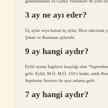
gündönümünü ve Güney Yarımküre’de yılın en u
3 ay ne ayı eder?
Üç aylar veya kutsal üç aylar, Hicri takvimde y
Şaban ve Ramazan aylarıdır.
9 ay hangi aydır?
Eylül ayının İngilizce karşılığı olan “Septemb
gelir. Eylül, M.Ö. M.Ö. 153’e kadar, antik Ro
Septimius Severus ile aynı anlama gelir.
7 ay hangi aydır?