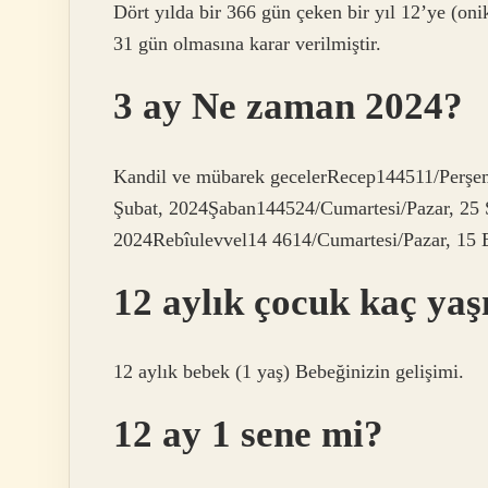
Dört yılda bir 366 gün çeken bir yıl 12’ye (oni
31 gün olmasına karar verilmiştir.
3 ay Ne zaman 2024?
Kandil ve mübarek gecelerRecep144511/Perşe
Şubat, 2024Şaban144524/Cumartesi/Pazar, 25
2024Rebîulevvel14 4614/Cumartesi/Pazar, 15 E
12 aylık çocuk kaç yaş
12 aylık bebek (1 yaş) Bebeğinizin gelişimi.
12 ay 1 sene mi?