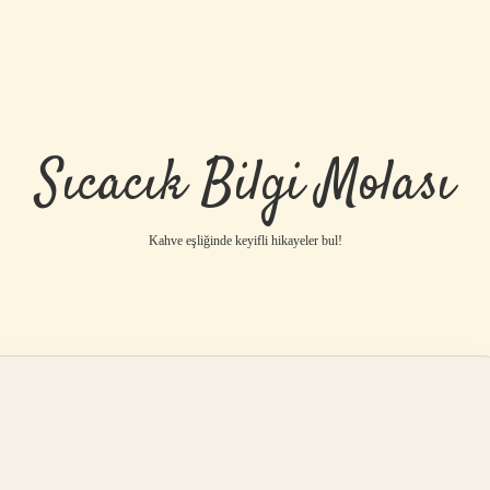
Sıcacık Bilgi Molası
Kahve eşliğinde keyifli hikayeler bul!