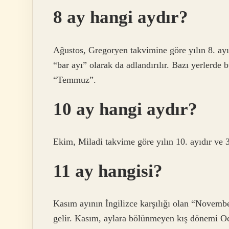
8 ay hangi aydır?
Ağustos, Gregoryen takvimine göre yılın 8. ay
“bar ayı” olarak da adlandırılır. Bazı yerlerde 
“Temmuz”.
10 ay hangi aydır?
Ekim, Miladi takvime göre yılın 10. ayıdır ve 
11 ay hangisi?
Kasım ayının İngilizce karşılığı olan “Novemb
gelir. Kasım, aylara bölünmeyen kış dönemi O