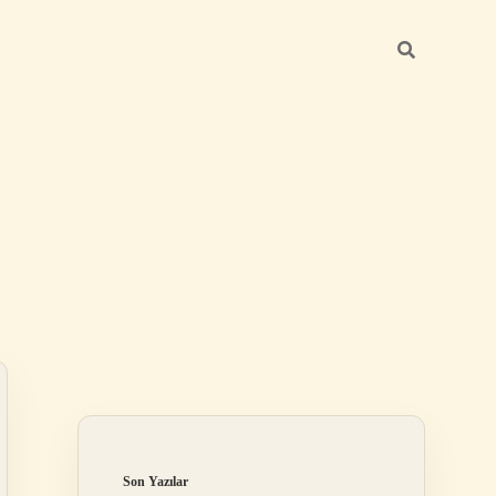
Sidebar
elexbet
tulipbet giriş
Son Yazılar