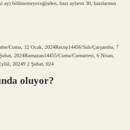
ki ay) bölünemeyeceğinden, bazı ayların 30, bazılarının
mbe/Cuma, 12 Ocak, 2024Recep14456/Salı/Çarşamba, 7
 Şubat, 2024Ramazan14455/Cuma/Cumartesi, 6 Nisan,
ylül, 20249 2 Şubat, 024
ında oluyor?