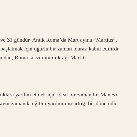
r ve 31 gündür. Antik Roma’da Mart ayına “Martius”,
başlatmak için uğurlu bir zaman olarak kabul edilirdi.
ından, Roma takviminin ilk ayı Mart’tı.
cuklara yardım etmek için ideal bir zamandır. Manevi
aynı zamanda eğitim yardımının arttığı bir dönemdir.