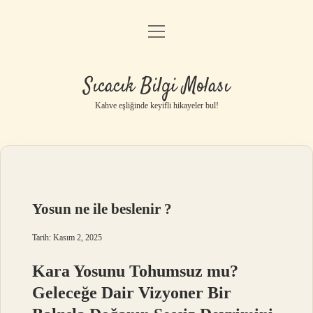
menüyü
Anasayfa
aç
Gizlilik Politikası
Sıcacık Bilgi Molası
Yasal Uyarı
Kahve eşliğinde keyifli hikayeler bul!
Hakkımızda
Yosun ne ile beslenir ?
Tarih: Kasım 2, 2025
Kara Yosunu Tohumsuz mu?
Geleceğe Dair Vizyoner Bir