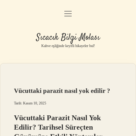
menüyü
Anasayfa
aç
Gizlilik Politikası
Sıcacık Bilgi Molası
Yasal Uyarı
Kahve eşliğinde keyifli hikayeler bul!
Hakkımızda
Vücuttaki parazit nasıl yok edilir ?
Tarih: Kasım 10, 2025
Vücuttaki Parazit Nasıl Yok
Edilir? Tarihsel Süreçten