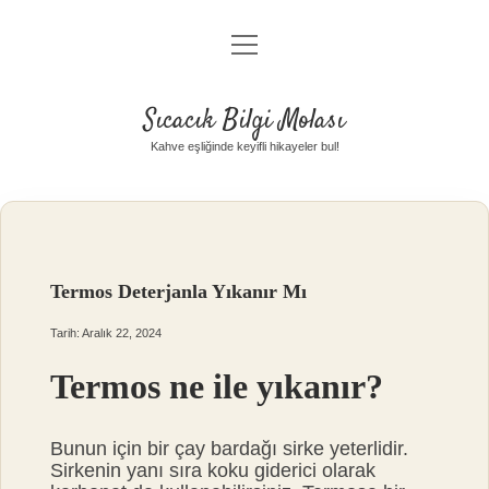
menüyü
Anasayfa
aç
Gizlilik Politikası
Sıcacık Bilgi Molası
Yasal Uyarı
Kahve eşliğinde keyifli hikayeler bul!
Hakkımızda
Termos Deterjanla Yıkanır Mı
Tarih: Aralık 22, 2024
Termos ne ile yıkanır?
Bunun için bir çay bardağı sirke yeterlidir.
Sirkenin yanı sıra koku giderici olarak