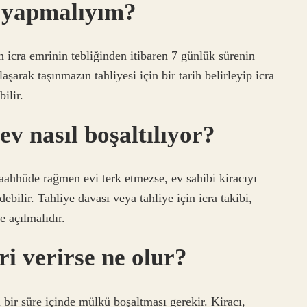
e yapmalıyım?
n icra emrinin tebliğinden itibaren 7 günlük sürenin
aşarak taşınmazın tahliyesi için bir tarih belirleyip icra
ilir.
ev nasıl boşaltılıyor?
taahhüde rağmen evi terk etmezse, ev sahibi kiracıyı
ebilir. Tahliye davası veya tahliye için icra takibi,
de açılmalıdır.
i verirse ne olur?
 bir süre içinde mülkü boşaltması gerekir. Kiracı,