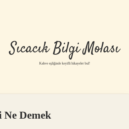
Sıcacık Bilgi Molası
Kahve eşliğinde keyifli hikayeler bul!
di Ne Demek