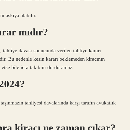
ı askıya alabilir.
arar mıdır?
 tahliye davası sonucunda verilen tahliye kararı
idir. Bu nedenle kesin kararı beklemeden kiracının
 etse bile icra takibini durduramaz.
 2024?
şınmazın tahliyesi davalarında karşı tarafın avukatlık
nra kiracı ne zaman çıkar?