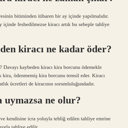
esinin bitiminden itibaren bir ay içinde yapılmalıdır.
y içinde feshedilmezse kiracı artık bu sebeple tahliye
eden kiracı ne kadar öder?
r? Davayı kaybeden kiracı kira borcunu ödemekle
k kira, ödenmemiş kira borcunu temsil eder. Kiracı
lık ücretleri de kiracının sorumluluğundadır.
na uymazsa ne olur?
e kendisine icra yoluyla tebliğ edilen tahliye emrine
rla tahliye edilir.