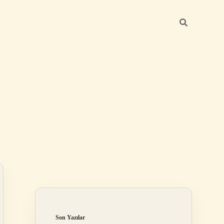
Sidebar
elexbet
tulipbet giriş
Son Yazılar