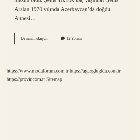
mezun oldu. Şems TikTok kaç yaşında? Şems
Arslan 1970 yılında Azerbaycan’da doğdu.
Annesi…
Şems
Devamını okuyun
12 Yorum
Güzellik
Uzmanı
Kaç
Yaşında
https://www.modaforum.com.tr
https://agaoglugida.com.tr
https://provir.com.tr
Sitemap