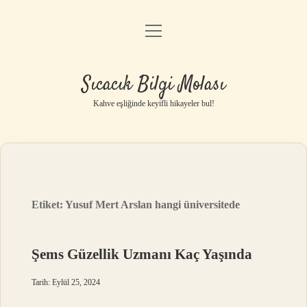
menüyü
Anasayfa
aç
Gizlilik Politikası
Sıcacık Bilgi Molası
Yasal Uyarı
Kahve eşliğinde keyifli hikayeler bul!
Hakkımızda
Etiket:
Yusuf Mert Arslan hangi üniversitede
Şems Güzellik Uzmanı Kaç Yaşında
Tarih: Eylül 25, 2024