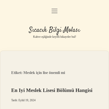
menüyü
Anasayfa
aç
Gizlilik Politikası
Sıcacık Bilgi Molası
Yasal Uyarı
Kahve eşliğinde keyifli hikayeler bul!
Hakkımızda
Etiket:
Meslek için lise önemli mi
En Iyi Meslek Lisesi Bölümü Hangisi
Tarih: Eylül 19, 2024