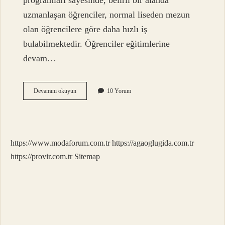
programları sayesinde, belirli bir alanda
uzmanlaşan öğrenciler, normal liseden mezun
olan öğrencilere göre daha hızlı iş
bulabilmektedir. Öğrenciler eğitimlerine
devam…
En
Devamını okuyun
10 Yorum
Iyi
Meslek
Lisesi
Bölümü
Hangisi
https://www.modaforum.com.tr
https://agaoglugida.com.tr
https://provir.com.tr
Sitemap