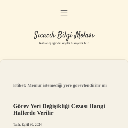
menüyü
Anasayfa
aç
Gizlilik Politikası
Sıcacık Bilgi Molası
Yasal Uyarı
Kahve eşliğinde keyifli hikayeler bul!
Hakkımızda
Etiket:
Memur istemediği yere görevlendirilir mi
Görev Yeri Değişikliği Cezası Hangi
Hallerde Verilir
Tarih: Eylül 30, 2024