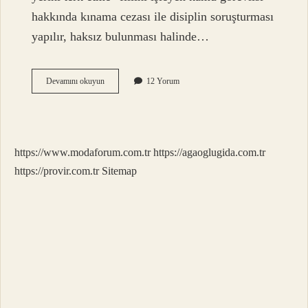
hakkında kınama cezası ile disiplin soruşturması
yapılır, haksız bulunması halinde…
Görev
Devamını okuyun
12 Yorum
Yeri
Değişikliği
Cezası
Hangi
Hallerde
https://www.modaforum.com.tr
https://agaoglugida.com.tr
Verilir
https://provir.com.tr
Sitemap