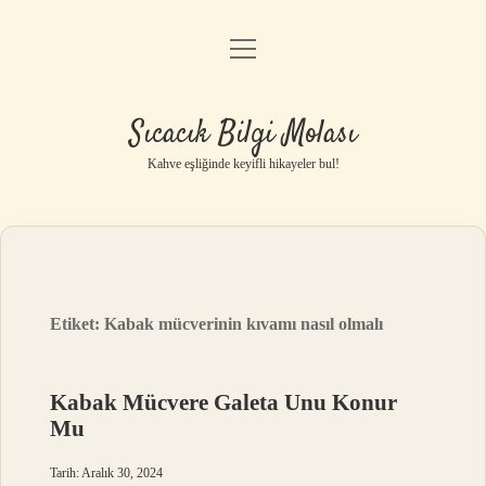
menüyü
Anasayfa
aç
Gizlilik Politikası
Sıcacık Bilgi Molası
Yasal Uyarı
Kahve eşliğinde keyifli hikayeler bul!
Hakkımızda
Etiket:
Kabak mücverinin kıvamı nasıl olmalı
Kabak Mücvere Galeta Unu Konur
Mu
Tarih: Aralık 30, 2024