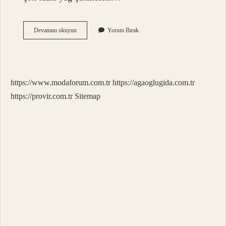
Kabak
Devamını okuyun
Yorum Bırak
Mücvere
Galeta
Unu
Konur
Mu
https://www.modaforum.com.tr
https://agaoglugida.com.tr
https://provir.com.tr
Sitemap