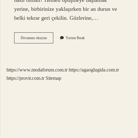
nasıl olmalı? Hemen öpüşmeye başlamak
yerine, birbirinize yaklaşırken bir an durun ve
belki tekrar geri çekilin. Gözlerine,…
Normal
Devamını okuyun
Yorum Bırak
Bir
Öpüşme
Ne
Kadar
Sürer
https://www.modaforum.com.tr
https://agaoglugida.com.tr
https://provir.com.tr
Sitemap