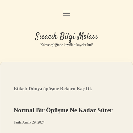
menüyü
Anasayfa
aç
Gizlilik Politikası
Sıcacık Bilgi Molası
Yasal Uyarı
Kahve eşliğinde keyifli hikayeler bul!
Hakkımızda
Etiket:
Dünya öpüşme Rekoru Kaç Dk
Normal Bir Öpüşme Ne Kadar Sürer
Tarih: Aralık 29, 2024