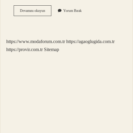
Angut
Devamını okuyun
Yorum Bırak
Eti
Helal
Mi
https://www.modaforum.com.tr
https://agaoglugida.com.tr
https://provir.com.tr
Sitemap