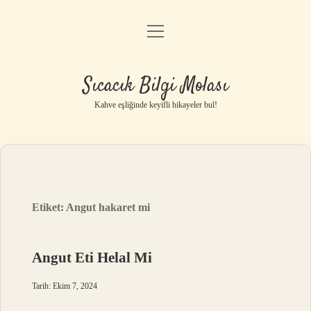
menüyü
Anasayfa
aç
Gizlilik Politikası
Sıcacık Bilgi Molası
Yasal Uyarı
Kahve eşliğinde keyifli hikayeler bul!
Hakkımızda
Etiket:
Angut hakaret mi
Angut Eti Helal Mi
Tarih: Ekim 7, 2024