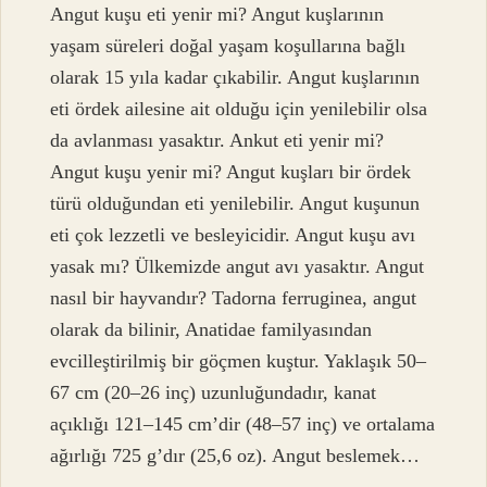
Angut kuşu eti yenir mi? Angut kuşlarının
yaşam süreleri doğal yaşam koşullarına bağlı
olarak 15 yıla kadar çıkabilir. Angut kuşlarının
eti ördek ailesine ait olduğu için yenilebilir olsa
da avlanması yasaktır. Ankut eti yenir mi?
Angut kuşu yenir mi? Angut kuşları bir ördek
türü olduğundan eti yenilebilir. Angut kuşunun
eti çok lezzetli ve besleyicidir. Angut kuşu avı
yasak mı? Ülkemizde angut avı yasaktır. Angut
nasıl bir hayvandır? Tadorna ferruginea, angut
olarak da bilinir, Anatidae familyasından
evcilleştirilmiş bir göçmen kuştur. Yaklaşık 50–
67 cm (20–26 inç) uzunluğundadır, kanat
açıklığı 121–145 cm’dir (48–57 inç) ve ortalama
ağırlığı 725 g’dır (25,6 oz). Angut beslemek…