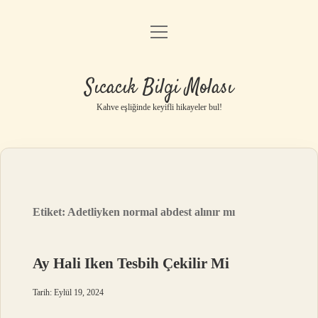
menüyü
Anasayfa
aç
Gizlilik Politikası
Sıcacık Bilgi Molası
Yasal Uyarı
Kahve eşliğinde keyifli hikayeler bul!
Hakkımızda
Etiket:
Adetliyken normal abdest alınır mı
Ay Hali Iken Tesbih Çekilir Mi
Tarih: Eylül 19, 2024