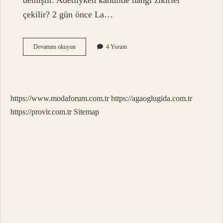
demiştir. Adetliyken kandilde hangi zikirler
çekilir? 2 gün önce La…
Ay
Devamını okuyun
4 Yorum
Hali
Iken
Tesbih
Çekilir
Mi
https://www.modaforum.com.tr
https://agaoglugida.com.tr
https://provir.com.tr
Sitemap