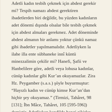
Adetli kadın tesbih çekmek için abdest gerekir
mi? Tespih namazı abdest gerektiren
ibadetlerden biri değildir, bu yüzden kadınların
adet dönemi dışında olsalar bile tesbih çekmek
için abdest almaları gerekmez. Adet döneminde
abdest almanın bir anlamı yoktur çünkü namaz
gibi ibadetler yapılmamalıdır. Adetliyken la
ilahe illa ente sübhaneke innî küntü
minezzalimin çekilir mi? Hanefi, Şafii ve
Hanbelilere göre, adetli veya lohusa kadınlar,
cünüp kadınlar gibi Kur’an okuyamazlar. Zira
Hz. Peygamber (s.a.s.) şöyle buyurmuştur:
“Hayızlı kadın ve cünüp kimse Kur’an’dan
hiçbir şey okuyamaz.” (Tirmizi, Tahâret, 98
[131]; İbn Mâce, Tahâret, 105 [595-596])