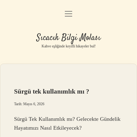
menüyü
Anasayfa
aç
Gizlilik Politikası
Sıcacık Bilgi Molası
Yasal Uyarı
Kahve eşliğinde keyifli hikayeler bul!
Hakkımızda
Sürgü tek kullanımlık mı ?
Tarih: Mayıs 6, 2026
Sürgü Tek Kullanımlık mı? Gelecekte Gündelik
Hayatımızı Nasıl Etkileyecek?