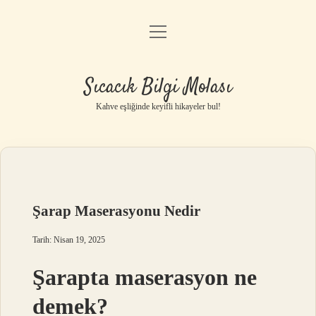
menüyü
Anasayfa
aç
Gizlilik Politikası
Sıcacık Bilgi Molası
Yasal Uyarı
Kahve eşliğinde keyifli hikayeler bul!
Hakkımızda
Şarap Maserasyonu Nedir
Tarih: Nisan 19, 2025
Şarapta maserasyon ne
demek?