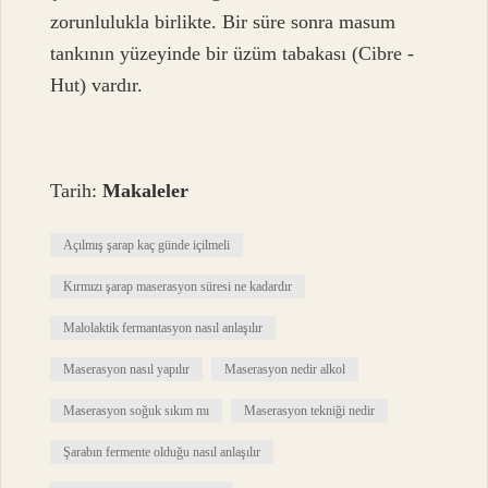
zorunlulukla birlikte. Bir süre sonra masum
tankının yüzeyinde bir üzüm tabakası (Cibre -
Hut) vardır.
Tarih:
Makaleler
Açılmış şarap kaç günde içilmeli
Kırmızı şarap maserasyon süresi ne kadardır
Malolaktik fermantasyon nasıl anlaşılır
Maserasyon nasıl yapılır
Maserasyon nedir alkol
Maserasyon soğuk sıkım mı
Maserasyon tekniği nedir
Şarabın fermente olduğu nasıl anlaşılır