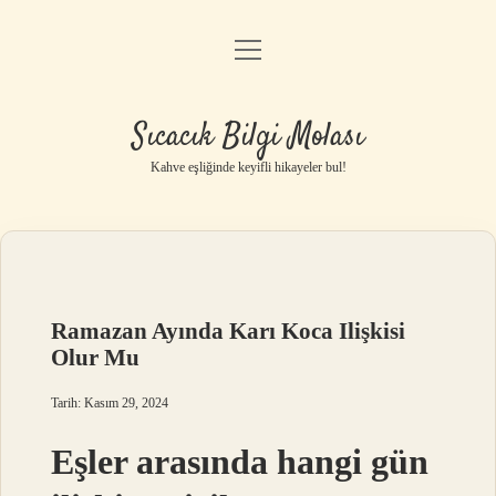
menüyü
Anasayfa
aç
Gizlilik Politikası
Sıcacık Bilgi Molası
Yasal Uyarı
Kahve eşliğinde keyifli hikayeler bul!
Hakkımızda
Ramazan Ayında Karı Koca Ilişkisi
Olur Mu
Tarih: Kasım 29, 2024
Eşler arasında hangi gün