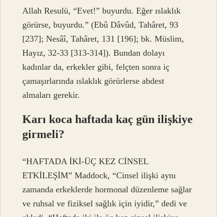
Allah Resulü, “Evet!” buyurdu. Eğer ıslaklık
görürse, buyurdu.” (Ebû Dâvûd, Tahâret, 93
[237]; Nesâî, Tahâret, 131 [196]; bk. Müslim,
Hayız, 32-33 [313-314]). Bundan dolayı
kadınlar da, erkekler gibi, felçten sonra iç
çamaşırlarında ıslaklık görürlerse abdest
almaları gerekir.
Karı koca haftada kaç gün ilişkiye
girmeli?
“HAFTADA İKİ-ÜÇ KEZ CİNSEL
ETKİLEŞİM” Maddock, “Cinsel ilişki aynı
zamanda erkeklerde hormonal düzenleme sağlar
ve ruhsal ve fiziksel sağlık için iyidir,” dedi ve