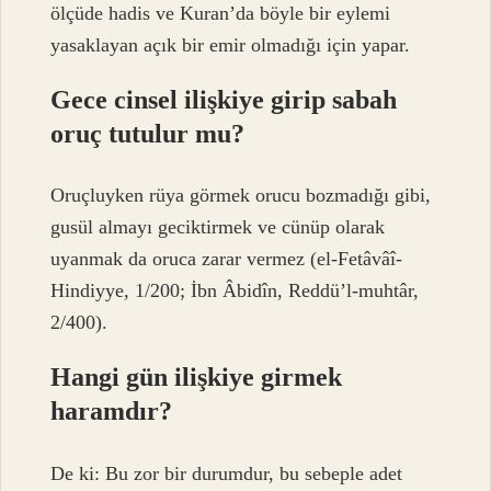
ölçüde hadis ve Kuran’da böyle bir eylemi
yasaklayan açık bir emir olmadığı için yapar.
Gece cinsel ilişkiye girip sabah
oruç tutulur mu?
Oruçluyken rüya görmek orucu bozmadığı gibi,
gusül almayı geciktirmek ve cünüp olarak
uyanmak da oruca zarar vermez (el-Fetâvâî-
Hindiyye, 1/200; İbn Âbidîn, Reddü’l-muhtâr,
2/400).
Hangi gün ilişkiye girmek
haramdır?
De ki: Bu zor bir durumdur, bu sebeple adet