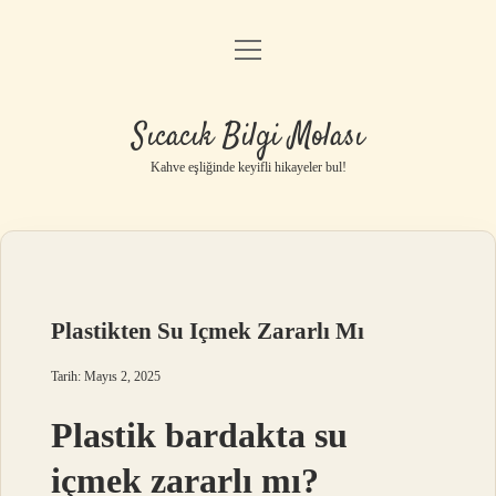
menüyü
Anasayfa
aç
Gizlilik Politikası
Sıcacık Bilgi Molası
Yasal Uyarı
Kahve eşliğinde keyifli hikayeler bul!
Hakkımızda
Plastikten Su Içmek Zararlı Mı
Tarih: Mayıs 2, 2025
Plastik bardakta su
içmek zararlı mı?