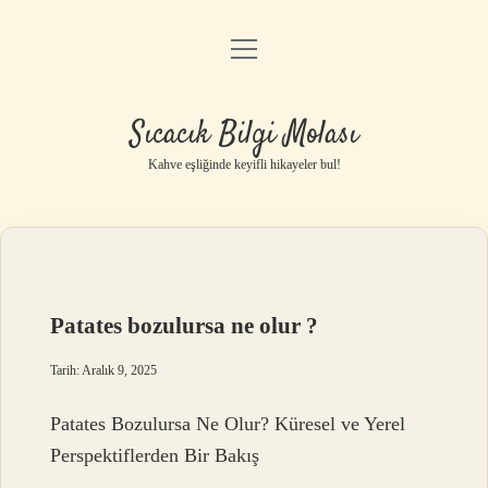
menüyü
Anasayfa
aç
Gizlilik Politikası
Sıcacık Bilgi Molası
Yasal Uyarı
Kahve eşliğinde keyifli hikayeler bul!
Hakkımızda
Patates bozulursa ne olur ?
Tarih: Aralık 9, 2025
Patates Bozulursa Ne Olur? Küresel ve Yerel
Perspektiflerden Bir Bakış