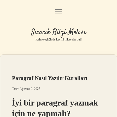
menüyü
Anasayfa
aç
Gizlilik Politikası
Sıcacık Bilgi Molası
Yasal Uyarı
Kahve eşliğinde keyifli hikayeler bul!
Hakkımızda
Paragraf Nasıl Yazılır Kuralları
Tarih: Ağustos 9, 2025
İyi bir paragraf yazmak
için ne yapmalı?