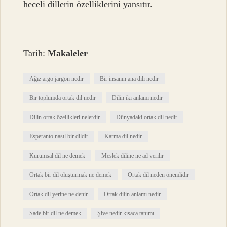
heceli dillerin özelliklerini yansıtır.
Tarih:
Makaleler
Ağız argo jargon nedir
Bir insanın ana dili nedir
Bir toplumda ortak dil nedir
Dilin iki anlamı nedir
Dilin ortak özellikleri nelerdir
Dünyadaki ortak dil nedir
Esperanto nasıl bir dildir
Karma dil nedir
Kurumsal dil ne demek
Meslek diline ne ad verilir
Ortak bir dil oluşturmak ne demek
Ortak dil neden önemlidir
Ortak dil yerine ne denir
Ortak dilin anlamı nedir
Sade bir dil ne demek
Şive nedir kısaca tanımı