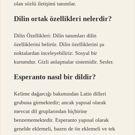
olan sözlü iletişimi tanımlar.
Dilin ortak özellikleri nelerdir?
Dilin Özellikleri: Dilin tanımları dilin
özelliklerini belirtir. Dilin özelliklerini şu
noktalardan inceleyebiliriz: Sosyal bir
kurumdur. Gizli anlaşmalar sistemidir. Sesler.
Esperanto nasıl bir dildir?
Kelime dağarcığı bakımından Latin dilleri
grubuna girmektedir; ancak yapısal olarak
mevcut dil gruplarından hiçbirine
benzememektedir. Esperanto yapısal olarak
genelde eklemeli, bazen de ön eklemeli ve tek