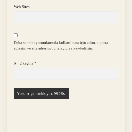
Web Sitesi
Daha sonraki yorumlarımda kullanılması için adım, e-posta
adresim ve site adresim bu tarayıcıya kaydedilsin.
6 + 2 kaçtır?
*