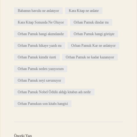
Babamın bavulu ne anlatıyor
Kara Kitap ne anlatır
Kara Kitap Sonunda Ne Oluyor
Orhan Pamuk dindar mı
Orhan Pamuk hangi akımdandır
Orhan Pamuk hangi görüşte
Orhan Pamuk hikaye yazdı mı
Orhan Pamuk Kar ne anlatıyor
Orhan Pamuk kimdir özeti
Orhan Pamuk ne kadar kazanıyor
Orhan Pamuk neden yazıyorum
Orhan Pamuk neyi savunuyor
Orhan Pamuk Nobel Ödülü aldığı kitabın adı nedir
Orhan Pamukun son kitabı hangisi
Önceki Yazı