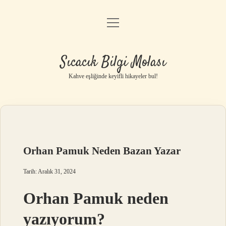
menüyü
Anasayfa
aç
Gizlilik Politikası
Sıcacık Bilgi Molası
Yasal Uyarı
Kahve eşliğinde keyifli hikayeler bul!
Hakkımızda
Orhan Pamuk Neden Bazan Yazar
Tarih: Aralık 31, 2024
Orhan Pamuk neden
yazıyorum?