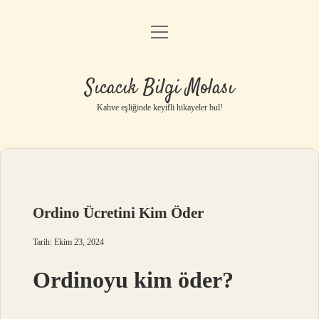
menüyü
Anasayfa
aç
Gizlilik Politikası
Sıcacık Bilgi Molası
Yasal Uyarı
Kahve eşliğinde keyifli hikayeler bul!
Hakkımızda
Ordino Ücretini Kim Öder
Tarih: Ekim 23, 2024
Ordinoyu kim öder?