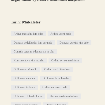
Tarih:
Makaleler
Ardiye masrafını kim öder
Ardiye ücreti nedir
Demuraj bedelilerden kim sorumlu
Demuraj ücretini kim öder
Gümrük parasını ödemezsem ne olur
Konşimentoyu kim hazırlar
Ordino evrakı nasıl alınır
Ordino masrafı nedir
Ordino nasıl düzenlenir
Ordino neden alınır
Ordino nedir muhasebe
Ordino nedir örnek
Ordino numarası nedir
Ordino ücreti kaldırıldı mı
Ordino ücreti nasıl ödenir