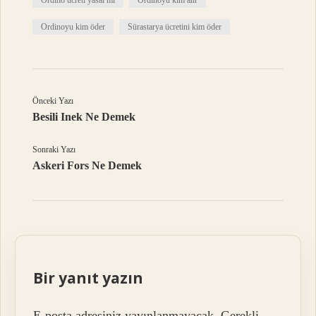
Ordino ücreti yasal mı
Ordinoyu kim alır
Ordinoyu kim öder
Sürastarya ücretini kim öder
Önceki Yazı
Besili Inek Ne Demek
Sonraki Yazı
Askeri Fors Ne Demek
Bir yanıt yazın
E-posta adresiniz yayınlanmayacak.
Gerekli