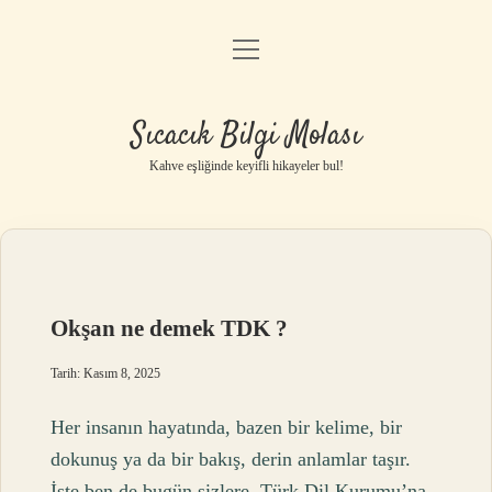
menüyü
Anasayfa
aç
Gizlilik Politikası
Sıcacık Bilgi Molası
Yasal Uyarı
Kahve eşliğinde keyifli hikayeler bul!
Hakkımızda
Okşan ne demek TDK ?
Tarih: Kasım 8, 2025
Her insanın hayatında, bazen bir kelime, bir
dokunuş ya da bir bakış, derin anlamlar taşır.
İşte ben de bugün sizlere, Türk Dil Kurumu’na