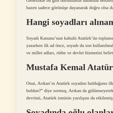
Genellikle bu gibi durumlarda babasına benzedi
bazen sadece görünüşe dayanarak doğru olsa da,
Hangi soyadları alına
Soyadı Kanunu’nun kabulü Atatürk’ün toplumsa
yazarken ilk ad önce, soyadı da son kullanılmal
ve millet adları, rütbe ve devlet hizmetini belir
Mustafa Kemal Atatürk
Onat, Arıkan’ın Atatürk soyadını bulduğunu il
buldun?” diye sormuş, Arıkan da gülümseyerek,
devrimi, Atatürk isminin yazılışını da etkilemiş
Soyadında oğlu olanla