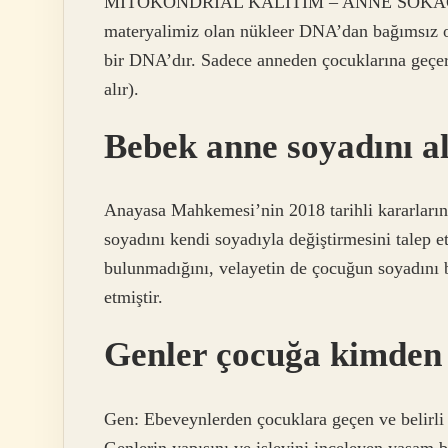
MİTOKONDRİAL KALITIM – ANNE SOKAĞI 
materyalimiz olan nükleer DNA’dan bağımsız ol
bir DNA’dır. Sadece anneden çocuklarına geçer
alır).
Bebek anne soyadını al
Anayasa Mahkemesi’nin 2018 tarihli kararların
soyadını kendi soyadıyla değiştirmesini talep 
bulunmadığını, velayetin de çocuğun soyadını 
etmiştir.
Genler çocuğa kimden
Gen: Ebeveynlerden çocuklara geçen ve belirli b
Genlerin yapısını ve işlevini inceleyen yaşam bi