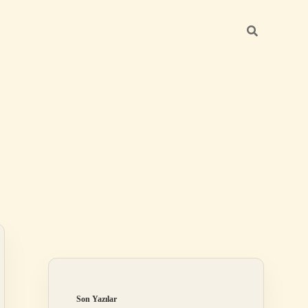
Sidebar
elexbet
tulipbet giriş
Son Yazılar