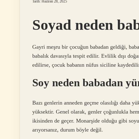
Tarih: Haziran 28, 2025
Soyad neden bab
Gayri meşru bir çocuğun babadan geldiği, bab
babalık davasıyla tespit edilir. Evlilik dışı do
edilirse, çocuk babanın nüfus siciline kaydedili
Soy neden babadan yü
Bazı genlerin anneden geçme olasılığı daha yük
yüksektir. Genel olarak, genler çoğunlukla he
ikisinden de geçer. Monarşide olduğu gibi soy
arıyorsanız, durum böyle değil.