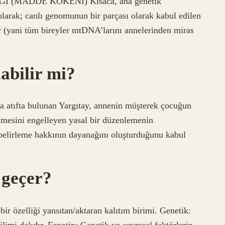
(MADDE KÖKENİ) Kısaca, ana genetik
arak; canlı genomunun bir parçası olarak kabul edilen
 (yani tüm bireyler mtDNA’larını annelerinden miras
abilir mi?
a atıfta bulunan Yargıtay, annenin müşterek çocuğun
etmesini engelleyen yasal bir düzenlemenin
belirleme hakkının dayanağını oluşturduğunu kabul
 geçer?
ir özelliği yansıtan/aktaran kalıtım birimi. Genetik:
limi dalıdır. Fenotip: Genetik ve çevresel faktörlerin