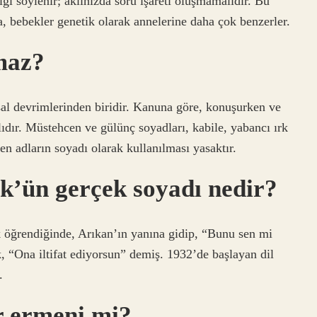
ği söylenir; aklınızda soru işareti oluşmamalıdır. Bu
 bebekler genetik olarak annelerine daha çok benzerler.
maz?
l devrimlerinden biridir. Kanuna göre, konuşurken ve
ıdır. Müstehcen ve gülünç soyadları, kabile, yabancı ırk
ten adların soyadı olarak kullanılması yasaktır.
’ün gerçek soyadı nedir?
k öğrendiğinde, Arıkan’ın yanına gidip, “Bunu sen mi
 “Ona iltifat ediyorsun” demiş. 1932’de başlayan dil
.
r ermeni mi?