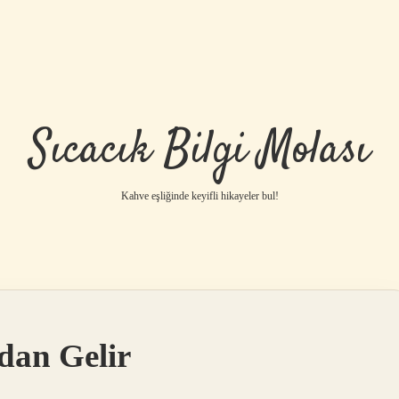
Sıcacık Bilgi Molası
Kahve eşliğinde keyifli hikayeler bul!
dan Gelir