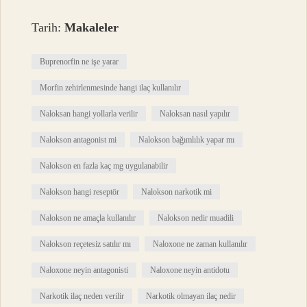
Tarih:
Makaleler
Buprenorfin ne işe yarar
Morfin zehirlenmesinde hangi ilaç kullanılır
Naloksan hangi yollarla verilir
Naloksan nasıl yapılır
Nalokson antagonist mi
Nalokson bağımlılık yapar mı
Nalokson en fazla kaç mg uygulanabilir
Nalokson hangi reseptör
Nalokson narkotik mi
Nalokson ne amaçla kullanılır
Nalokson nedir muadili
Nalokson reçetesiz satılır mı
Naloxone ne zaman kullanılır
Naloxone neyin antagonisti
Naloxone neyin antidotu
Narkotik ilaç neden verilir
Narkotik olmayan ilaç nedir