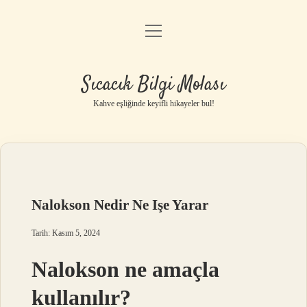
menüyü
Anasayfa
aç
Gizlilik Politikası
Sıcacık Bilgi Molası
Yasal Uyarı
Kahve eşliğinde keyifli hikayeler bul!
Hakkımızda
Nalokson Nedir Ne Işe Yarar
Tarih: Kasım 5, 2024
Nalokson ne amaçla
kullanılır?