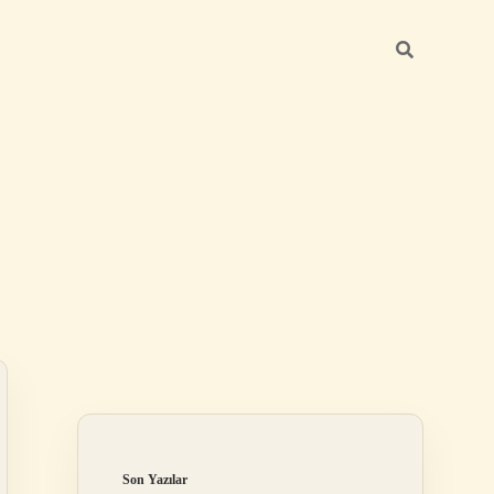
Sidebar
elexbet
tulipbet giriş
Son Yazılar