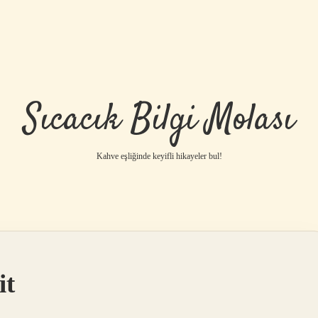
Sıcacık Bilgi Molası
Kahve eşliğinde keyifli hikayeler bul!
it