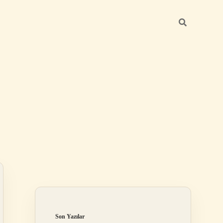
Sidebar
elexbet
tulipbet giriş
Son Yazılar