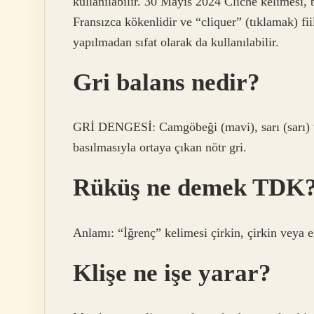
kullanılabilir. 30 Mayıs 2024 Cliché kelimesi, bi
Fransızca kökenlidir ve “cliquer” (tıklamak) f
yapılmadan sıfat olarak da kullanılabilir.
Gri balans nedir?
GRİ DENGESİ: Camgöbeği (mavi), sarı (sarı) v
basılmasıyla ortaya çıkan nötr gri.
Rüküş ne demek TDK
Anlamı: “İğrenç” kelimesi çirkin, çirkin veya e
Klişe ne işe yarar?