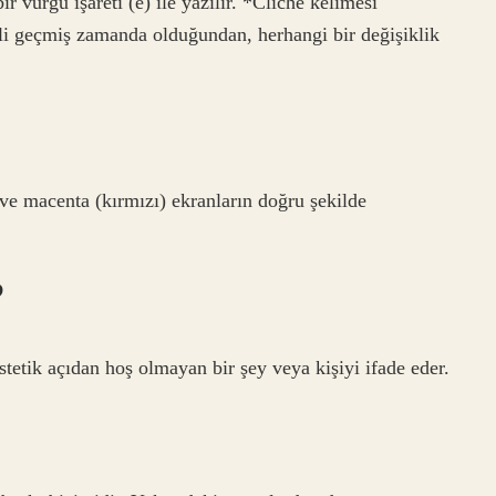
r vurgu işareti (é) ile yazılır. *Cliché kelimesi
iili geçmiş zamanda olduğundan, herhangi bir değişiklik
e macenta (kırmızı) ekranların doğru şekilde
?
stetik açıdan hoş olmayan bir şey veya kişiyi ifade eder.