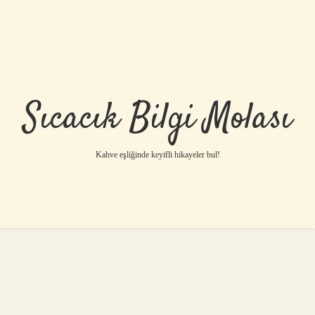
Sıcacık Bilgi Molası
Kahve eşliğinde keyifli hikayeler bul!