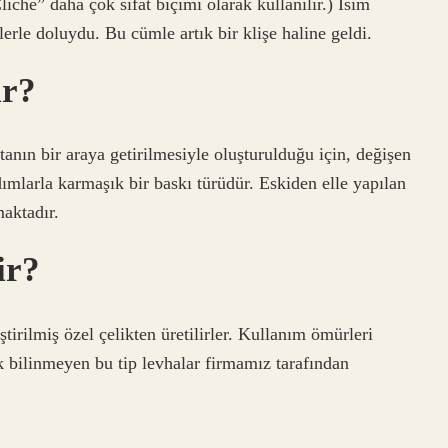
Cliche” daha çok sıfat biçimi olarak kullanılır.) İsim
erle doluydu. Bu cümle artık bir klişe haline geldi.
ır?
anın bir araya getirilmesiyle oluşturulduğu için, değişen
dımlarla karmaşık bir baskı türüdür. Eskiden elle yapılan
maktadır.
ir?
ştirilmiş özel çelikten üretilirler. Kullanım ömürleri
 bilinmeyen bu tip levhalar firmamız tarafından