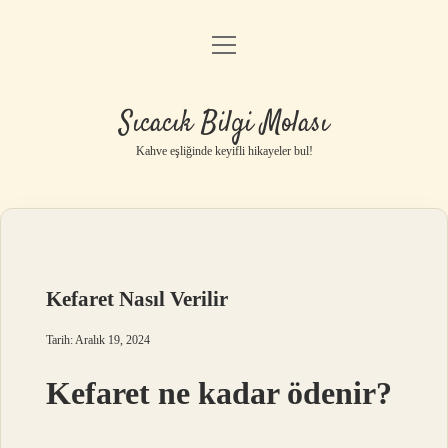
menüyü
Anasayfa
aç
Gizlilik Politikası
Sıcacık Bilgi Molası
Yasal Uyarı
Kahve eşliğinde keyifli hikayeler bul!
Hakkımızda
Kefaret Nasıl Verilir
Tarih: Aralık 19, 2024
Kefaret ne kadar ödenir?