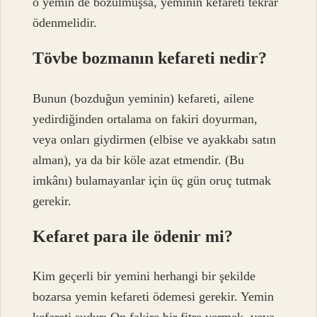
o yemin de bozulmuşsa, yeminin kefareti tekrar
ödenmelidir.
Tövbe bozmanın kefareti nedir?
Bunun (bozduğun yeminin) kefareti, ailene
yedirdiğinden ortalama on fakiri doyurman,
veya onları giydirmen (elbise ve ayakkabı satın
alman), ya da bir köle azat etmendir. (Bu
imkânı) bulamayanlar için üç gün oruç tutmak
gerekir.
Kefaret para ile ödenir mi?
Kim geçerli bir yemini herhangi bir şekilde
bozarsa yemin kefareti ödemesi gerekir. Yemin
kefareti şudur: On fakire bir fitre vermek, veya