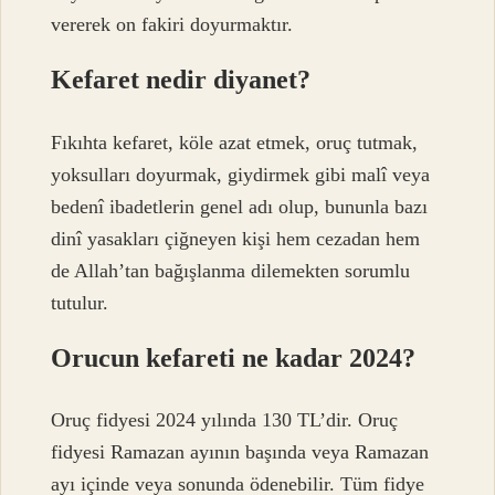
vererek on fakiri doyurmaktır.
Kefaret nedir diyanet?
Fıkıhta kefaret, köle azat etmek, oruç tutmak,
yoksulları doyurmak, giydirmek gibi malî veya
bedenî ibadetlerin genel adı olup, bununla bazı
dinî yasakları çiğneyen kişi hem cezadan hem
de Allah’tan bağışlanma dilemekten sorumlu
tutulur.
Orucun kefareti ne kadar 2024?
Oruç fidyesi 2024 yılında 130 TL’dir. Oruç
fidyesi Ramazan ayının başında veya Ramazan
ayı içinde veya sonunda ödenebilir. Tüm fidye